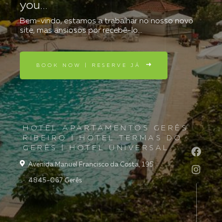
you...
Bem-vindo, estamos a trabalhar no nosso novo
site, mas ansiosos por recebê-lo...
BOOK NOW | RESERVE JÁ
HOTEL APARTAMENTOS GERÊS
RIBEIRO | HOTEL TERMAS DO
GERÊS | HOTEL UNIVERSAL
Avenida Manuel Francisco da Costa, 195
4845-067 Gerês