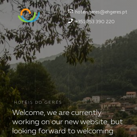
hoteisgeres@ehgeres.pt
+351 253 390 220
HOTÉIS DO GERÊS
Welcome, we are currently
working on our new website,
but
looking forward to
welcoming